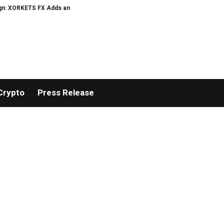
RKETS FX Adds an Extra US$20 Million Bonus Pool with a 200% Deposit Rewar
Crypto
Press Release