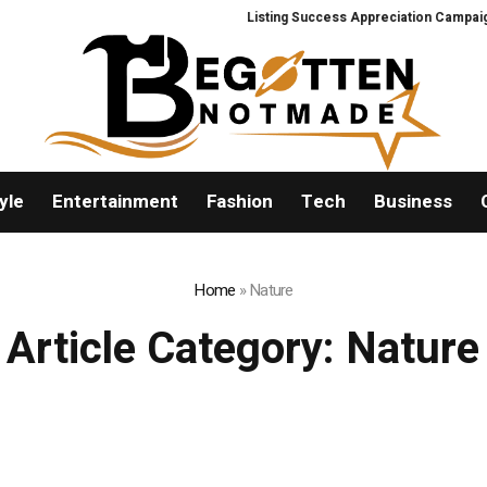
Listing Success Appreciation Campaign: XO
yle
Entertainment
Fashion
Tech
Business
Home
»
Nature
Article Category:
Nature