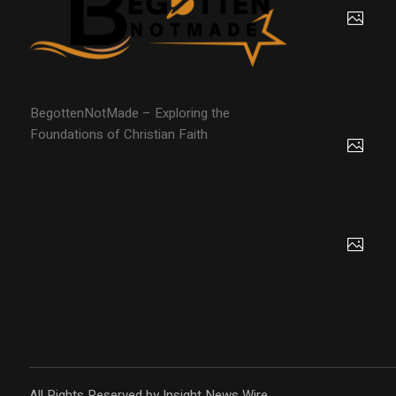
BegottenNotMade – Exploring the
Foundations of Christian Faith
All Rights Reserved by Insight News Wire